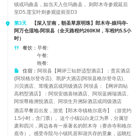
镇或玛曲县，如当天入住玛曲县， 则郎木寺参观延后
至D5.莲宝叶则参观提前至D3
第3天
【深入甘南，朝圣草原明珠】郎木寺-娘玛寺-
阿万仓湿地-阿坝县（全天路程约260KM，车程约5.5小
时）
餐饮：
早餐:
午餐:
晚餐:
住宿：
阿坝县【网评三钻舒适型酒店】：贵宾酒店
(阿坝格尔登寺店)、凯萨大酒店(阿坝县格尔登寺店)、
川贝酒店、茸嘎酒店或同级酒店 阿坝县：【网评四钻
高档型酒店】：阿坝安德喜纳酒店、阿坝蓝姆瑞酒店、
阿坝尊格洲悦酒店、阿坝生升洲际酒店或同级酒店
酒店早餐后出发，游览【郎木寺镇格尔底寺】（游览约
1.5小时，含门票）。这个小镇以白龙江为界，分属甘
肃和四川，两边各有一座著名的郎木寺（赛赤寺和格尔
底寺）。感受寺院与小镇民居和谐共存的景象，远眺红