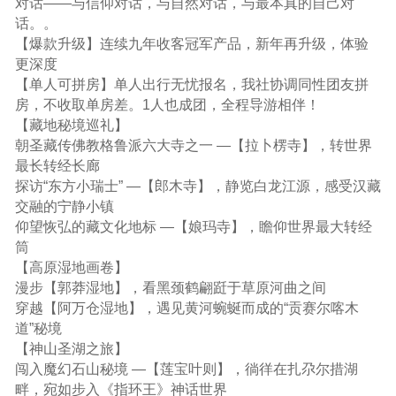
对话——与信仰对话，与自然对话，与最本真的自己对
话。。
【爆款升级】连续九年收客冠军产品，新年再升级，体验
更深度
【单人可拼房】单人出行无忧报名，我社协调同性团友拼
房，不收取单房差。1人也成团，全程导游相伴！
【藏地秘境巡礼】
朝圣藏传佛教格鲁派六大寺之一 —【拉卜楞寺】，转世界
最长转经长廊
探访“东方小瑞士” —【郎木寺】，静览白龙江源，感受汉藏
交融的宁静小镇
仰望恢弘的藏文化地标 —【娘玛寺】，瞻仰世界最大转经
筒
【高原湿地画卷】
漫步【郭莽湿地】，看黑颈鹤翩跹于草原河曲之间
穿越【阿万仓湿地】，遇见黄河蜿蜒而成的“贡赛尔喀木
道”秘境
【神山圣湖之旅】
闯入魔幻石山秘境 —【莲宝叶则】，徜徉在扎尕尔措湖
畔，宛如步入《指环王》神话世界