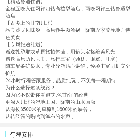
【精选舒适住宿】
全程五晚入住网评四钻高档型酒店，两晚网评三钻舒适型
酒店
【舌尖上的甘南川北】
品尝藏式风味餐、高原牦牛肉汤锅、陇南农家菜等地方特
色美食
【专属旅途礼遇】
赠送扎尕那或草原旅拍体验，用镜头定格绝美风光
赠送高原防风头巾、旅行三宝（颈枕、眼罩、耳塞）
随车配备矿泉水，专业导游贴心讲解，经验丰富司机安全
护航
24小时行程管家服务，品质纯玩，不负每一程期待
为什么选择这条线路？
因为它不仅带你看遍“九色甘南”的经典，
更深入川北的湿地王国、陇南的山水画廊。
从海拔3500米的草原到1600米的峡谷，
从转经筒的嗡鸣到瀑布的水声，
行程安排