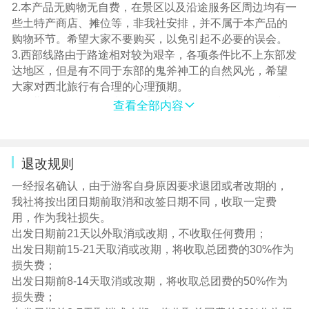
2.本产品无购物无自费，在景区以及沿途服务区周边均有一
些土特产商店、摊位等，非我社安排，并不属于本产品的
购物环节。希望大家不要购买，以免引起不必要的误会。
3.西部线路由于路途相对较为艰辛，各项条件比不上东部发
达地区，但是有不同于东部的鬼斧神工的自然风光，希望
大家对西北旅行有合理的心理预期。
4.西北属于发展中区域，当地酒店条件有限，硬件条件和服
查看全部内容
务能力与发达地区同等级酒店相比有较大差距。酒店提供
的洗漱用品质量不是很好，也会出现酒店不提供洗漱用品
的情况，因此建议大家自己携带洗漱用品，敬请谅解！
退改规则
5.甘南绝大部分地区属于高原，昼夜温差大，酒店基本无空
调，部分酒店没有电梯，卫生间能做到干湿分离的酒店也
一经报名确认，由于游客自身原因要求退团或者改期的，
在少数，酒店早餐也普遍很简单，尤其是玛曲、阿坝沿
我社将按出团日期前取消和改签日期不同，收取一定费
线，住宿条件都相对比较落后艰苦，且无高标酒店，故我
用，作为我社损失。
社尽量安排相对干净整洁、设施齐全的酒店入住，敬请谅
出发日期前21天以外取消或改期，不收取任何费用；
解！
出发日期前15-21天取消或改期，将收取总团费的30%作为
6.进入甘南高原地区需要避免剧烈运动，尽量不要跑跳，以
损失费；
免引起高原反应。进入高原的前一两天不建议洗澡、洗
出发日期前8-14天取消或改期，将收取总团费的50%作为
头。洗澡会增加耗氧量，而且一旦着凉感冒，不仅不容易
损失费；
好，而且容易引发肺水肿和脑水肿。行程中如遇身体不