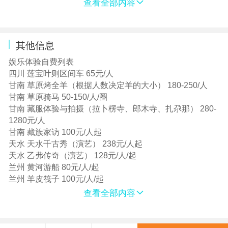
肤霜、润唇膏等都是必备用品；
查看全部内容
程游览不受影响，行程的出发时间可能会提早（具体出发
进甘青宁前睡眠和休息要充足，可提前适当服用红景天、
时间以司机通知为准），导致您不能正常享用酒店早餐。
葡萄糖、肌酐等抗高反药品，氧气自备。凡有高血压、心
我们建议您跟酒店协调打包早餐或者自备早餐，敬请谅
脏病、脑溢血、冠心病以及患有呼吸道疾病尚未痊愈等病
解！
其他信息
情或年龄在60岁以上者，为了您的身体健康建议最好有年
12.西北地区由于地域辽阔，景点之间车程较长，正餐可能
轻的家人陪同，请旅友根据自身的身体状况活动，不要勉
娱乐体验自费列表
不在正常的吃饭时间点，建议大家每天备一些干粮在车
强，带足御寒衣物，水壶、墨镜太阳帽、纱巾、和特级防
四川 莲宝叶则区间车 65元/人
上，以备不时之需。
晒油品以做外出护肤之用，对可能出现的水土不服症状，
甘南 草原烤全羊（根据人数决定羊的大小） 180-250/人
13.西北地区的服务区（厕所）不像东部有很多，且连续行
可携带一些有关常备清热、解渴、滋润的药物或冲剂（如
甘南 草原骑马 50-150/人/圈
车时间相对较长，所以在刚刚开始想上厕所时就和司机师
夏桑菊冲剂，藿香正气水、十滴水、创可贴、感冒药或治
甘南 藏服体验与拍摄（拉卜楞寺、郎木寺、扎尕那） 280-
傅打好招呼，以便及时安排。
疗肠胃不适药物等）。建议最好不要抽烟饮酒，以免上
1280元/人
预订说明 亲爱的游客朋友们：
火。
甘南 藏族家访 100元/人起
为了您的旅程更顺心，对我们的接待工作更理解，您的权
2、西北地区由于地域辽阔，景点之间车程较长，请游客在
天水 天水千古秀（演艺） 238元/人起
益得到更合理的保障，请您购买此旅游产品之前仔细阅读
来西北旅游时注意休息调配好时间，以充足的体力参加旅
天水 乙弗传奇（演艺） 128元/人/起
以下内容，谢谢！
游活动. 途中可以自带：巧克力、牛肉干、榨菜、饼干及其
兰州 黄河游船 80元/人/起
【机票】：机票一经出票不得签转、更改、退票，航班时
他个人爱好的食品和零食，最好是含热量高的食物。还可
兰州 羊皮筏子 100元/人/起
间以票面为准。游客自身原因造成名字或者身份证号码错
以带一些木糖醇口香糖，因为嚼口香糖可以缓解耳鸣头
查看全部内容
误、或者隐瞒其为国家登记的失信人身份，造成不能登机
痛、受旅游地自然条件限制，景点沿途餐厅的条件与内陆
或另外产生费用， 我社不承担责任！
旅游发达地区相比较，无论从硬件设施或饭菜质量、口味
【火车票】：火车票预售期为30天，进出西北火车票在7-9
都有一定的差距，且北方大部分地区口味偏重，喜辛竦。