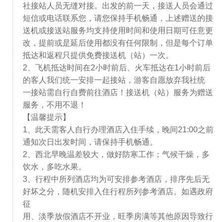
社接站人员无缝对接。出发的前一天，接送人员会通过
短信或电话联系您，请您保持手机畅通，上述赠送的接
送机或接送站服务均支持使用时间和使用日期可任意更
改，提前或是延后使用都没有任何限制，但是每个订单
抵达和返程只提供免费接送机（站）一次。
2、飞机抵达时间在2小时前后、火车抵达在1小时前后
的客人我们统一安排一起接站，游客自愿放弃我社统
一接站需自行自费前往酒店！接送机（站）服务为赠送
服务，不用不退！
【温馨提示】
1、此天需客人自行办理酒店入住手续，晚间21:00之前
通知次日出发时间，请保持手机畅通。
2、西北早晚温差较大，做好防寒工作；气候干燥，多
饮水，多吃水果。
3、行程中所列酒店均为可安排参考酒店，排序先后无
好坏之分，随机安排入住行程所列参考酒店。如遇政府
征
用、淡季放假酒店不开业，旺季房满等其他原因导致行