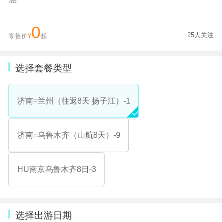
0
25人关注
零售价
¥
起
选择套餐类型
济南=兰州（往返8天 扬子江）-1
济南=乌鲁木齐（山航8天）-9
HU南京乌鲁木齐8日-3
选择出游日期