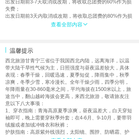
出发日期前3-7天取消或改期，将收取总团费的60%作为损
适，请立即告知我们随团工作人员。
失费；
7.由于西北的旅游基本只能做半年，再加上资源有限，所以
出发日期前3天内取消或改期，将收取总团费的80%作为损
一到旺季常常出现一房难求的状况，虽然酒店整体条件一
失费；
查看全部内容
般，但是旺季的酒店价格并不便宜，可能三星的标准甚至
不到三星的标准比发达地区的五星酒店还要贵。
8.西北旅游井喷季为7月15日至8月31日（6月20日——9月
20日以及五一、十一黄金周不接受酒店指定及升级要
温馨提示
求），如您想以外网披露为准，需要尽早下单，给我们充
西北旅游甘青宁三省位于我国西北内陆，远离海洋，以温
足的操作时间，我们会尽可能为您挑选当地优质的资源并
带大陆干旱性气候为主，日照强度与昼夜温差较大，具体
尽可能安排您入住外网披露的酒店！
表现：春季干燥，回暖迅速，夏季短促，降雨集中，秋季
9.行程中所列酒店均为可安排参考酒店，排序先后无好坏之
凉爽，冬季少雪，寒冷漫长。全年干燥少雨，四季分明，
分，随机安排入住行程所列参考酒店。如遇政府征用、淡
年降雨量在30-860毫米之间，平均海拔在1500米以上，旅
季放假酒店不开业、旺季房满等其他原因导致行程所列酒
途当中，翻山越岭海拔会更高，来西北旅游，敬请旅友注
店无法正常入住，将安排不低于原档次的其他酒店！
意以下八大事项：
10.每年7-9月及国庆期间，莫高窟售票进入旺季阶段，无法
1、穿衣指南：青海高原夏季凉爽，昼夜温差大，白天穿短
保证预约正常票。如您指定预约莫高窟正常票，请提前1个
袖即可，晚上需要穿秋季外套；在4-6月、9-10月，要带羽
月订购或下单前咨询客服相应的班期是否仍有正常票可
绒服或者加绒冲锋衣和秋裤；
约！
护肤指南：高原紫外线强烈，太阳镜、围脖、防晒霜、护
11.在旅游旺季或者其他一些特殊情况下，为了保证您的行