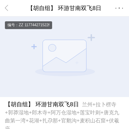
【胡自组】 环游甘南双飞8日
首页
编号：ZZ 117744271522f
【胡自组】 环游甘南双飞8日
兰州+拉卜楞寺
+郭莽湿地+郎木寺+阿万仓湿地+莲宝叶则+唐克九
曲第一湾+花湖+扎尕那+官鹅沟+麦积山石窟+伏羲
庙