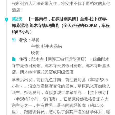
程所列酒店无法正常入住，将安排不低于原档次的其他
酒店！
第2天
【一路南行，初探甘南风情】兰州-拉卜楞寺-
郭莽湿地-郎木寺镇/玛曲县（全天路程约420KM，车程
约6.5小时）
餐饮：
早餐:
午餐: 牦牛肉汤锅
晚餐:
住宿：
郎木寺【网评三钻舒适型酒店】：碌曲郎木
寺中苑假日宾馆、郎木寺云居假日宾馆、郎木寺旺嘉酒
店、朗木岭卡藏式民宿或同级酒店
早餐后出发，前往九色甘南，前往夏河县（车程约3.5
小时）。沿途欣赏逐渐变化的景色，草原风光开始映入
眼帘。抵达夏河，直接参观世界藏学府—【拉卜楞寺】
（参观约2小时，含门票）。它是藏传佛教格鲁派六大
宗主寺之一，拥有世界上最长的转经长廊（约3.5公
里）。跟随讲解员，您可以了解其严谨的修学体系，瞻