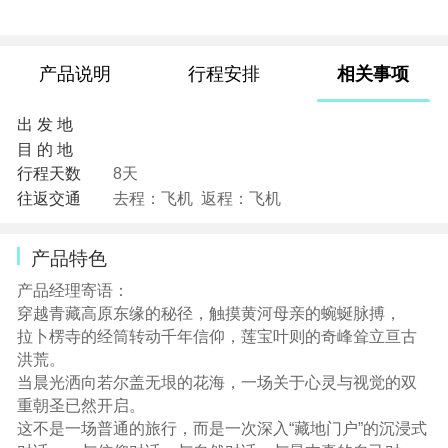
产品说明
行程安排
相关事项
出 发 地
目 的 地
行程天数
8天
往返交通
去程：飞机 返程：飞机
产品特色
产品经理寄语：
穿越青藏高原东缘的秘径，触摸黄河母亲的蜿蜒脉搏，
拉卜楞寺的经筒转动千年信仰，莲宝叶则的奇峰耸立亘古
洪荒。
当晨光洒向若尔盖无垠的花海，一场关于心灵与视觉的双
重朝圣已然开启。
这不是一场普通的旅行，而是一次深入“藏地门户”的沉浸式