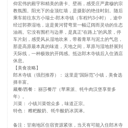
仰宏伟的殿宇和精美的唐卡、壁画，感受庄严肃穆的宗
教氛围。阳光下的金顶红墙，是摄影的绝佳时刻。随后
乘车前往东方小瑞士-郎木寺镇（车程约3小时），途中
经过郭莽湿地，这是黄河臂弯里一幅辽阔而灵动的生态
油画。它没有围栏与边界，是真正“在路上”的风景，停
车片刻，感受风从湿地吹来，带着青草与泥土的气息，
那是高原最本真的味道，天地之间，草原与湿地舒展到
天际线，一种极致的开阔感。抵达郎木寺镇后入住酒店
休息。
【美食攻略】
郎木寺镇（强烈推荐）： 这里是“国际范”小镇，美食选
择丰富。
藏餐/西餐： 丽莎餐厅（苹果派、牦牛肉汉堡享誉多
年）。
川菜： 小镇川菜馆众多，味道正宗。
特色： 糌粑酸奶、牦牛酸奶冰淇淋。
备注：甘南地区住宿资源紧张，当天有可能入住郎木寺