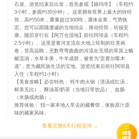
石崖。游览结束后出发，首先参观【娘玛寺】（车程约
3小时，参观约30分钟）。这里拥有世界上最大的转经
筒，高约50米，重量超过300吨，通体金黄，气势恢
宏。您可以跟随虔诚的当地信众，推动经筒，祈福安
康。随后穿行在【阿万仓湿地】前往阿坝县（车程约
2.5小时）。这里是黄河支流在大地上绘制的壮美画
卷，登高远眺，无数弯弯曲曲的河流在无垠的草原上蜿
蜒流淌，水草丰美，牛羊成群，被誉为“贡赛尔喀木
道”，意为藏民族生活的宝地。游览结束后前往阿坝县
入住（车程约1小时）
【美食攻略】必尝特色： 牦牛肉火锅（清汤或红汤，
鲜美无比）、酥油茶/奶茶（当地日常饮品）、血肠
（米肠或肉肠）。
推荐体验： 找一家本地人常去的藏餐馆，体验原汁原
味的藏家风味。
查看完整8天行程安排