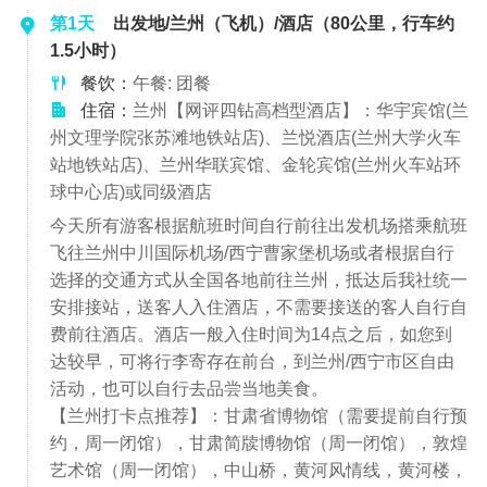
第1天
出发地/兰州（飞机）/酒店（80公里，行车约
1.5小时）
餐饮：
午餐: 团餐
住宿：
兰州【网评四钻高档型酒店】：华宇宾馆(兰
州文理学院张苏滩地铁站店)、兰悦酒店(兰州大学火车
站地铁站店)、兰州华联宾馆、金轮宾馆(兰州火车站环
球中心店)或同级酒店
今天所有游客根据航班时间自行前往出发机场搭乘航班
飞往兰州中川国际机场/西宁曹家堡机场或者根据自行
选择的交通方式从全国各地前往兰州，抵达后我社统一
安排接站，送客人入住酒店，不需要接送的客人自行自
费前往酒店。酒店一般入住时间为14点之后，如您到
达较早，可将行李寄存在前台，到兰州/西宁市区自由
活动，也可以自行去品尝当地美食。
【兰州打卡点推荐】：甘肃省博物馆（需要提前自行预
约，周一闭馆），甘肃简牍博物馆（周一闭馆），敦煌
艺术馆（周一闭馆），中山桥，黄河风情线，黄河楼，