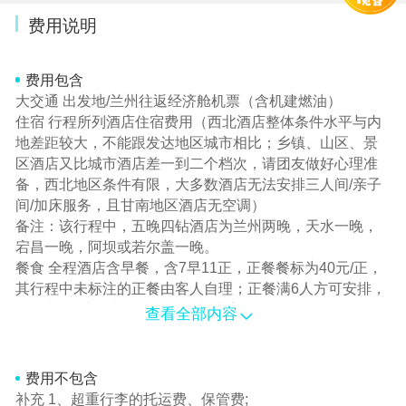
费用说明
费用包含
大交通 出发地/兰州往返经济舱机票（含机建燃油）
住宿 行程所列酒店住宿费用（西北酒店整体条件水平与内
地差距较大，不能跟发达地区城市相比；乡镇、山区、景
区酒店又比城市酒店差一到二个档次，请团友做好心理准
备，西北地区条件有限，大多数酒店无法安排三人间/亲子
间/加床服务，且甘南地区酒店无空调）
备注：该行程中，五晚四钻酒店为兰州两晚，天水一晚，
宕昌一晚，阿坝或若尔盖一晚。
餐食 全程酒店含早餐，含7早11正，正餐餐标为40元/正，
其行程中未标注的正餐由客人自理；正餐满6人方可安排，
6人以下按实际餐标退还，正餐由客人自理。
查看全部内容
门票 行程所列景点首道门票
当地交通 15人及以上升级 1排3座豪华型旅游车，保证一人
一正座；不满15人或因故无法安排2+1车型时，使用2+2豪
费用不包含
华空调旅游大巴车，并保证30%以上空座率
补充 1、超重行李的托运费、保管费;