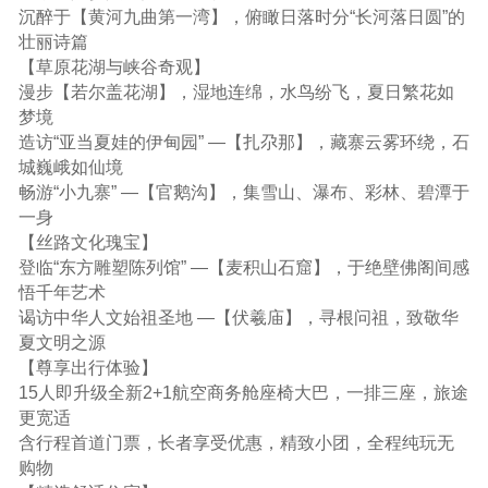
沉醉于【黄河九曲第一湾】，俯瞰日落时分“长河落日圆”的
壮丽诗篇
【草原花湖与峡谷奇观】
漫步【若尔盖花湖】，湿地连绵，水鸟纷飞，夏日繁花如
梦境
造访“亚当夏娃的伊甸园” —【扎尕那】，藏寨云雾环绕，石
城巍峨如仙境
畅游“小九寨” —【官鹅沟】，集雪山、瀑布、彩林、碧潭于
一身
【丝路文化瑰宝】
登临“东方雕塑陈列馆” —【麦积山石窟】，于绝壁佛阁间感
悟千年艺术
谒访中华人文始祖圣地 —【伏羲庙】，寻根问祖，致敬华
夏文明之源
【尊享出行体验】
15人即升级全新2+1航空商务舱座椅大巴，一排三座，旅途
更宽适
含行程首道门票，长者享受优惠，精致小团，全程纯玩无
购物