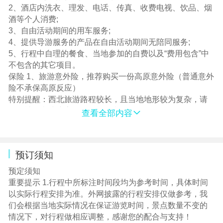
随团
2、酒店内洗衣、理发、电话、传真、收费电视、饮品、烟
服务人员 地接中文导游服务
酒等个人消费;
接送机为工作人员，不安排导游
3、自由活动期间的用车服务;
保险 含旅行社责任险
4、提供导游服务的产品在自由活动期间无陪同服务;
儿童价
5、行程中自理的餐食、当地参加的自费以及“费用包含”中
特殊说明 2-12周岁儿童费用仅含：
不包含的其它项目。
往返大交通儿童票、跟团游期间用车费用、半价正餐；不
保险 1、旅游意外险，推荐购买一份高原意外险（普通意外
含门票、不含床位费，如超高产生门票及其他费用由家长
险不承保高原反应）
现付，儿童请携带户口本本人页原件
特别提醒：西北旅游路程较长，且当地地形较为复杂，请
组团社务必建议客人购买旅游意外险。
查看全部内容
2、航空保险：强烈建议客人自行购买
儿童附加费 1、因景区儿童标准不一样，儿童价不含景区门
票费用，如产生儿童门票费用，游客可自行到景区购买门
预订须知
票；
2、儿童价格均为不占床不含早餐的价格，住宿费用及酒店
预定须知
早餐费用敬请自理。1位成人携带1位儿童出行，儿童必须
重要提示 1.行程中所标注时间段均为参考时间，具体时间
占床，请选择单房差可选项。
以实际行程安排为准。外网披露的行程安排仅做参考，我
们会根据当地实际情况在保证游览时间，景点数量不变的
情况下，对行程做相应调整，感谢您的配合与支持！