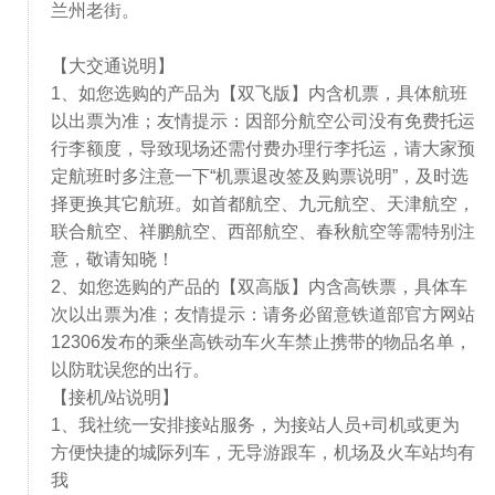
兰州老街。
【大交通说明】
1、如您选购的产品为【双飞版】内含机票，具体航班
以出票为准；友情提示：因部分航空公司没有免费托运
行李额度，导致现场还需付费办理行李托运，请大家预
定航班时多注意一下“机票退改签及购票说明”，及时选
择更换其它航班。如首都航空、九元航空、天津航空，
联合航空、祥鹏航空、西部航空、春秋航空等需特别注
意，敬请知晓！
2、如您选购的产品的【双高版】内含高铁票，具体车
次以出票为准；友情提示：请务必留意铁道部官方网站
12306发布的乘坐高铁动车火车禁止携带的物品名单，
以防耽误您的出行。
【接机/站说明】
1、我社统一安排接站服务，为接站人员+司机或更为
方便快捷的城际列车，无导游跟车，机场及火车站均有
我