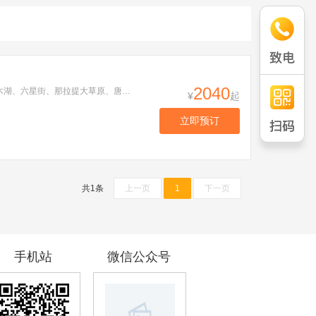
2040
天山天池、可可托海、伊雷木湖、331国道、阿禾公路、禾木、喀纳斯、五彩滩、乌尔禾世界魔鬼城、赛里木湖、六星街、那拉提大草原、唐布拉百里画廊、独库公路双飞10日游
¥
起
立即预订
共1条
上一页
1
下一页
手机站
微信公众号