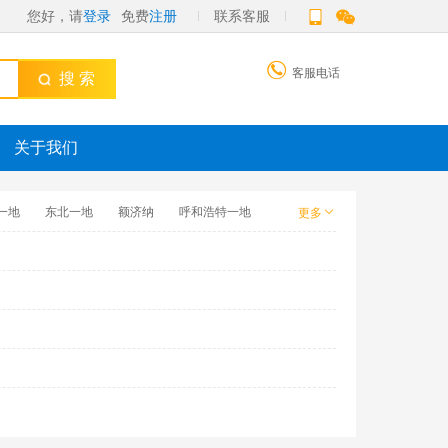
您好，请
登录
免费
注册
联系客服

客服电话
搜 索
关于我们
一地
东北一地
额济纳
呼和浩特一地
更多
机
定制游
酒店
单机票
自由行-房车