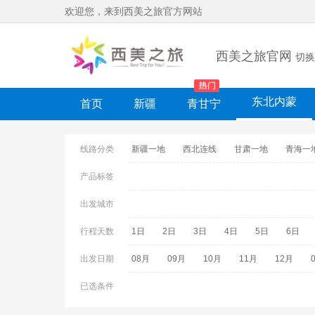
欢迎您，来到西美之旅官方网站
西美之旅官网
切换
东北内蒙
首页
新疆
青甘宁
线路分类
新疆一地
西北连线
甘肃一地
青海一
四川一地
贵州一地
机票套餐
重庆一
产品标签
游学
旅拍
其他
出发城市
行程天数
1日
2日
3日
4日
5日
6日
出发日期
08月
09月
10月
11月
12月
已选条件