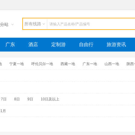
所有线路
分站
广东
酒店
定制游
自由行
旅游资讯
地
宁夏一地
呼伦贝尔一地
西藏一地
广东一地
山西一地
陕西
地
坝上一地
山东地接
广西一地
锡林郭勒一地
包车/拼车
接送
7日
8日
9日
10日及以上
01月