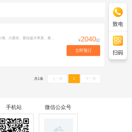
2040
天山天池、可可托海、伊雷木湖、331国道、阿禾公路、禾木、喀纳斯、五彩滩、乌尔禾世界魔鬼城、赛里木湖、六星街、那拉提大草原、唐布拉百里画廊、独库公路双飞10日游
¥
起
立即预订
共1条
上一页
1
下一页
手机站
微信公众号