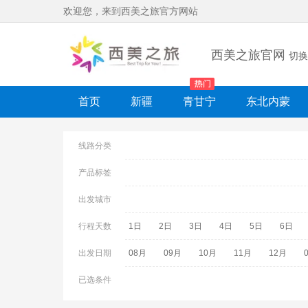
欢迎您，来到西美之旅官方网站
西美之旅官网
切换
首页
新疆
青甘宁
东北内蒙
线路分类
产品标签
出发城市
行程天数
1日
2日
3日
4日
5日
6日
出发日期
08月
09月
10月
11月
12月
已选条件